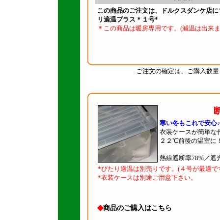
この商品のご注文は、ドルクスダンケ店に
リ適温プラス＊１号*
＊この商品は暖房専用です。(減温は出来ま
ご注文の確定は、ご購入数量
寒い冬もこれで安心
衣装ケースが簡単な
２２℃前後の温室に！(
熱線遮断率78%／
*ぴたり適温は別売りです。(４号が最適で
*衣装ケースは別途ご用意下さい。
◆
商品のご購入はこちら