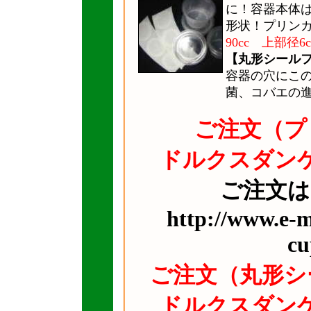
に！容器本体
形状！プリン
90cc 上部径6c
【丸形シール
容器の穴にこ
菌、コバエの
ご注文（プ
ドルクスダン
ご注文は
http://www.e-
cu
ご注文（丸形シ
ドルクスダン