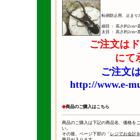
転倒防止用、止まり
細目 ： 高さ約2cm×
太目 ： 高さ約2cm×
ご注文は
にて
ご注文は
http://www.e-m
◆
商品のご購入はこちら
商品のご購入は下記の商品名、価格を
い。
その後、ページ下部の「
レジでお会計
商品が入ります。