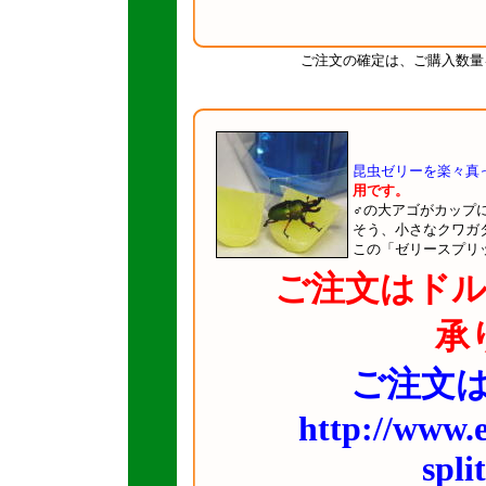
ご注文の確定は、ご購入数量
昆虫ゼリーを楽々真っ
用です。
♂の大アゴがカップ
そう、小さなクワガタ
この「ゼリースプリ
ご注文はド
承
ご注文は
http://www.e
spli