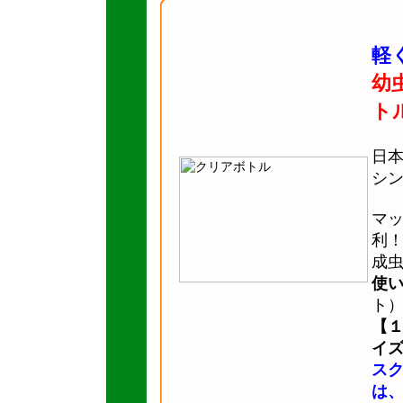
軽
幼
ト
日
シ
マ
利
成
使
ト
【
イ
ス
は