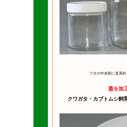
フタの中央部に直系約
蓋を加
クワガタ・カブトムシ飼