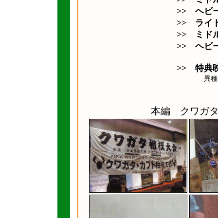
>> ヘビ
>> ライ
>> ミド
>> ヘビ
>> 特典
異種格闘
本編 クワガ