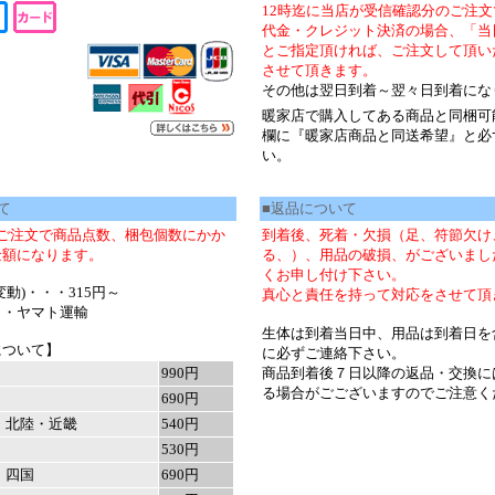
12時迄に当店が受信確認分のご注
代金・クレジット決済の場合、「当
とご指定頂ければ、ご注文して頂い
させて頂きます。
その他は翌日到着～翌々日到着にな
暖家店で購入してある商品と同梱可
欄に『暖家店商品と同送希望』と必
い。
て
■返品について
ご注文で商品点数、梱包個数にかか
到着後、死着・欠損（足、符節欠け
金額になります。
る、）、用品の破損、がございまし
くお申し付け下さい。
動)・・・315円～
真心と責任を持って対応をさせて頂
・・ヤマト運輸
生体は到着当日中、用品は到着日を
について】
に必ずご連絡下さい。
990円
商品到着後７日以降の返品・交換に
る場合がごございますのでご注意く
690円
・北陸・近畿
540円
530円
・四国
690円