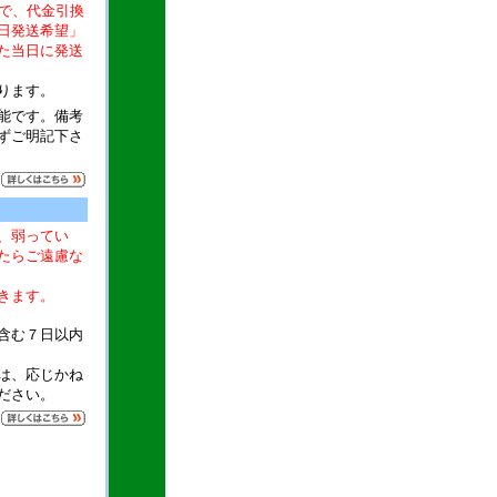
文で、代金引換
日発送希望」
た当日に発送
ります。
能です。備考
ずご明記下さ
、弱ってい
たらご遠慮な
きます。
含む７日以内
は、応じかね
ださい。