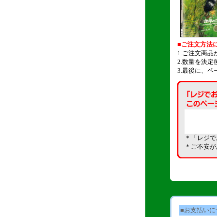
■ご注文方法
1.ご注文商
2.数量を決
3.最後に、
＊「レジで
＊ご不安が
■お支払いに