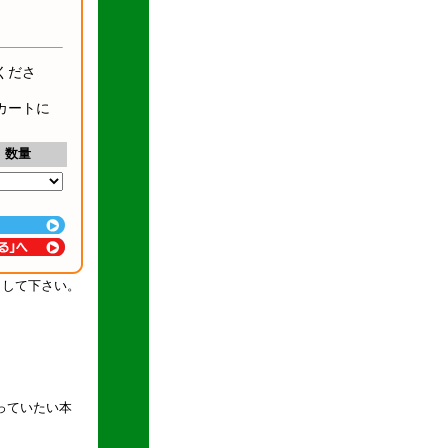
くださ
カートに
数量
クして下さい。
っていたい本