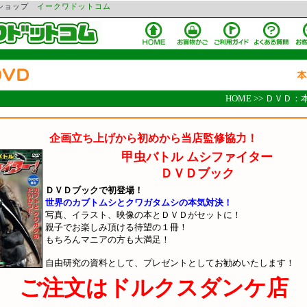
ンショップ
イークワドットコム
HOME
>>
ＤＶＤ：
企画立ち上げから初めから当店監修協力！
甲虫バトル ムシファイター
ＤＶＤブック
ＤＶＤブックで初登場！
世界のカブトムシとクワガタムシの本気対決！
写真、イラスト、映像の本とＤＶＤがセットに！
親子でお楽しみ頂ける待望の１冊！
もちろんマニアの方も大満足！
自由研究の資料として、プレゼントとしてお勧めいたします！
ご注文はドルクスダンケ店