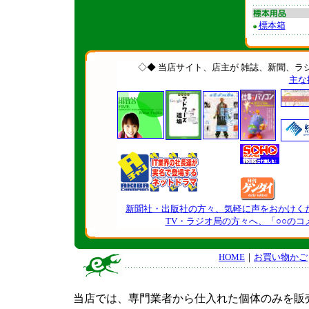
標本箱
◇◆ 当店サイト、店主が 雑誌、新聞、ラ
主な
新聞社・出版社の方々、気軽に声をおかけく
TV・ラジオ局の方々へ、「○○の
HOME
｜
お買い物かご
当店では、専門業者から仕入れた個体のみを販