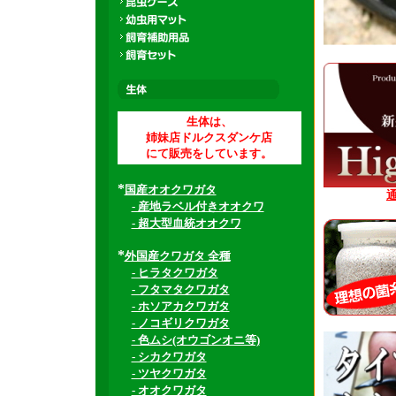
生体は、
姉妹店ドルクスダンケ店
にて販売をしています。
*
国産オオクワガタ
- 産地ラベル付きオオクワ
- 超大型血統オオクワ
*
外国産クワガタ 全種
- ヒラタクワガタ
- フタマタクワガタ
- ホソアカクワガタ
- ノコギリクワガタ
- 色ムシ(オウゴンオニ等)
- シカクワガタ
- ツヤクワガタ
- オオクワガタ