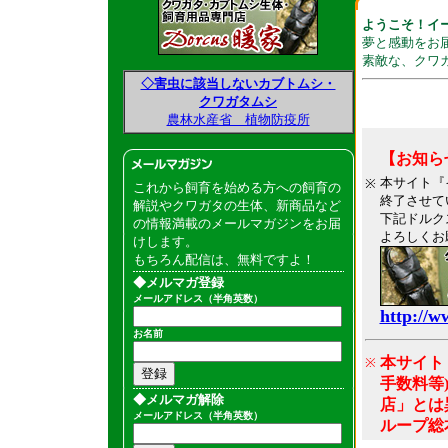
ようこそ！イ
夢と感動をお
素敵な、クワガ
◇害虫に該当しないカブトムシ・
クワガタムシ
農林水産省 植物防疫所
【お知ら
本サイト『
※
これから飼育を始める方への飼育の
終了させて
解説やクワガタの生体、新商品など
下記ドルク
の情報満載のメールマガジンをお届
よろしくお
けします。
もちろん配信は、無料ですよ！
◆メルマガ登録
メールアドレス（半角英数）
http://w
お名前
本サイト
※
手数料等
◆メルマガ解除
店」とは
メールアドレス（半角英数）
ループ総