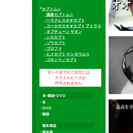
*
カブトムシ
- 国産カブトムシ
- ヘラクレスオオカブト
- コーカサスオオカブト アトラス
- ネプチューン サタン
- シロカブト
- ゾウカブト
- ゴロファ
- ヒメカブト ケンタウルス
- ゴホンツノカブト
ダンケ店でのご注文には、
スマイルピースが
付与されません。