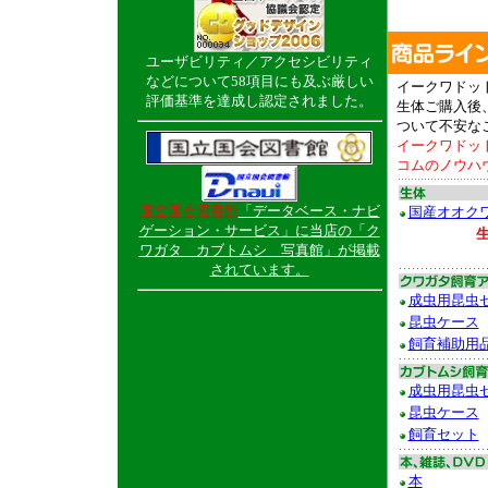
ユーザビリティ／アクセシビリティ
などについて58項目にも及ぶ厳しい
イークワドッ
評価基準を達成し認定されました。
生体ご購入後
ついて不安な
イークワドッ
コムのノウハ
国立国会図書館
「データベース・ナビ
国産オオク
ゲーション・サービス」に当店の「ク
ワガタ カブトムシ 写真館」が掲載
されています。
成虫用昆虫
昆虫ケース
飼育補助用
成虫用昆虫
昆虫ケース
飼育セット
本