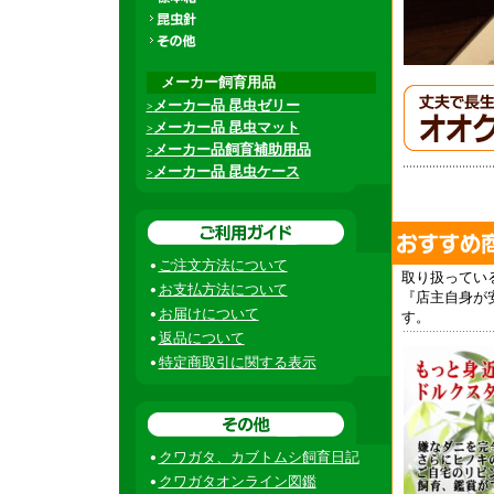
メーカー飼育用品
メーカー品 昆虫ゼリー
>
メーカー品 昆虫マット
>
メーカー品飼育補助用品
>
メーカー品 昆虫ケース
>
ご注文方法について
取り扱ってい
お支払方法について
『店主自身が
お届けについて
す。
返品について
特定商取引に関する表示
クワガタ、カブトムシ飼育日記
クワガタオンライン図鑑