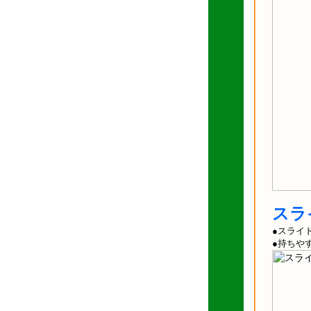
スラ
●スライ
●持ちや