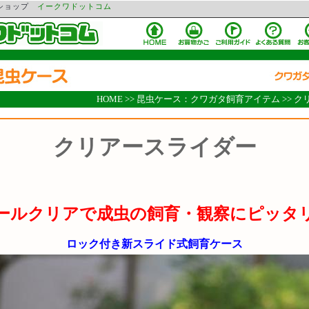
ンショップ
イークワドットコム
HOME
>>
昆虫ケース：クワガタ飼育アイテム
>>
ク
クリアースライダー
ールクリアで成虫の飼育・観察にピッタ
ロック付き新スライド式飼育ケース