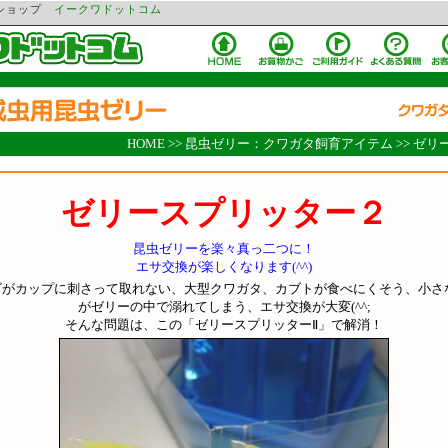
ンショップ
イークワドットコム
HOME
>>
昆虫ゼリー：クワガタ飼育アイテム
>>
ゼリ
ゼリースプリッター２
昆虫ゼリーを楽々真っ二つに！
エサ交換が楽しくなります(^^)
ゴがカップに刺さって取れない、大型クワガタ、カブトが食べにくそう、小さ
がゼリーの中で溺れてしまう、エサ交換が大変(^^;
そんな問題は、この「ゼリースプリッターⅡ」で解消！