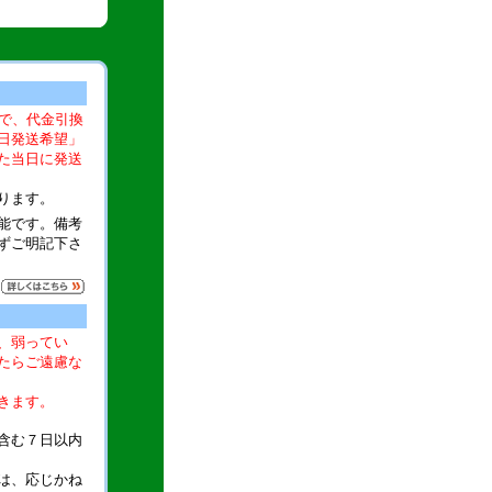
文で、代金引換
日発送希望」
た当日に発送
ります。
能です。備考
ずご明記下さ
、弱ってい
たらご遠慮な
きます。
含む７日以内
は、応じかね