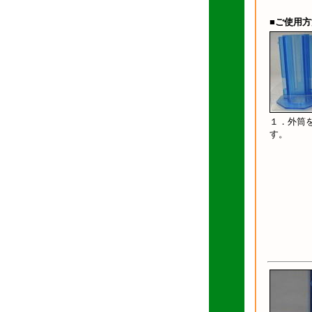
■ご使用方
１．外筒
す。