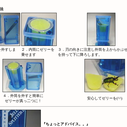
法
を外すしま
２．内筒にゼリーを
３．刃の向きに注意し外筒を上からかぶ
乗せます
を持って下に降ろします。
４．外筒を外すと簡単に
安心してゼリーを(^^)
ゼリーが真っ二つに！
『ちょっとアドバイス。。』