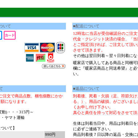
ついて
■配送について
12時迄に当店が受信確認分のご注
代金・クレジット決済の場合、「当
とご指定頂ければ、ご注文して頂い
させて頂きます。
その他は翌日到着～翌々日到着にな
暖家店で購入してある商品と同梱可
欄に『暖家店商品と同送希望』と必
い。
て
■返品について
ご注文で商品点数、梱包個数にかか
到着後、死着・欠損（足、符節欠け
金額になります。
る、）、用品の破損、がございまし
くお申し付け下さい。
動)・・・315円～
真心と責任を持って対応をさせて頂
・・ヤマト運輸
生体は到着当日中、用品は到着日を
について】
に必ずご連絡下さい。
990円
商品到着後７日以降の返品・交換に