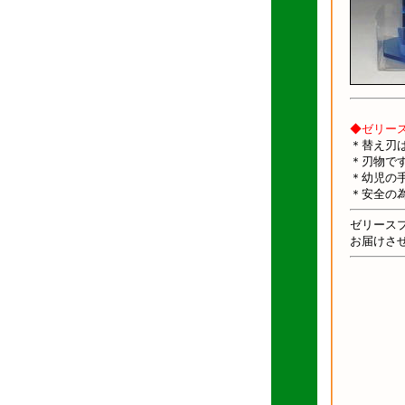
◆ゼリー
＊替え刃
＊刃物で
＊幼児の
＊安全の
ゼリース
お届けさ