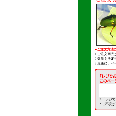
■ご注文方法
1.ご注文商
2.数量を決
3.最後に、
＊「レジで
＊ご不安が