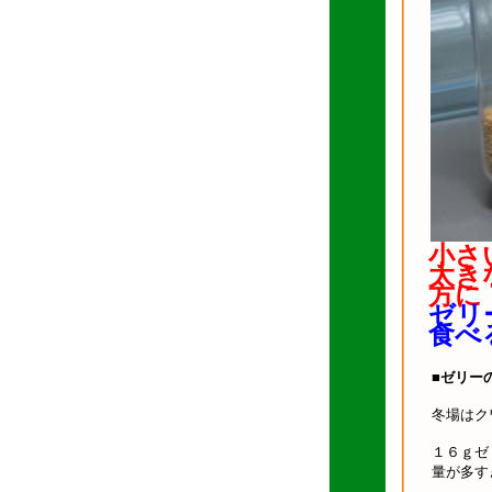
小さ
大き
方に
ゼリ
食べ
■
ゼリー
冬場はク
１６ｇゼ
量が多す