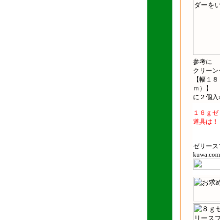
参考に
クリーン
【幅１８
ｍ）】
に２個入
１６ｇゼ
道具は！
ゼリースプリ
kuwa.com/