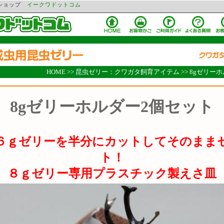
ンショップ
イークワドットコム
HOME
>>
昆虫ゼリー：クワガタ飼育アイテム
>>
8gゼリー
8gゼリーホルダー2個セット
６ｇゼリーを半分にカットしてそのまま
ト！
８ｇゼリー専用プラスチック製えさ皿