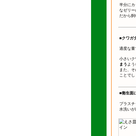
半分にカ
なゼリー
だから飼
■クワガ
適度な量
小さいク
まう
よう
また、そ
ことでし
■衛生面
プラスチ
水洗いが