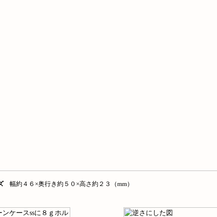
ズ
幅約４６×奥行き約５０×高さ約２３（mm）