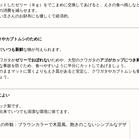
ットしたゼリー（８ｇ）をでこまめに交換してあげると、えさの食べ残しな
の消費を減らせます。
い主さんのお財布にも優しくて経済的。
タやカブトムシのために
で
いつも新鮮
な物が与えられます。
ワガタが
ゼリーでおぼれない
ためや、大型のクワガタの
アゴがカップにつき
な事故を防ぐため、食べやすいように半分にカットしてあげましょう。
のままマットに置くよりもえさ皿があると安定し、クワガタやカブトムシも
ょう。
によい
ック製です。
出来ていつでも清潔な環境に保てます。