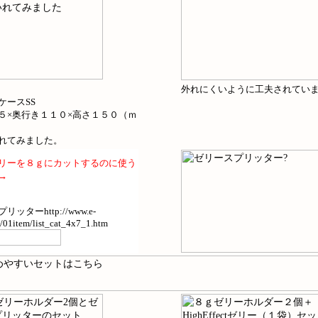
外れにくいように工夫されてい
ケースSS
５×奥行き１１０×高さ１５０（ｍ
れてみました。
リーを８ｇにカットするのに使う
→
ッターhttp://www.e-
01item/list_cat_4x7_1.htm