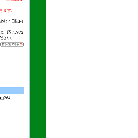
きます。
含む７日以内
は、応じかね
ださい。
264