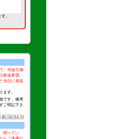
ます。
文で、代金引換
日発送希望」
た当日に発送
ります。
能です。備考
ずご明記下さ
、弱ってい
たらご遠慮な