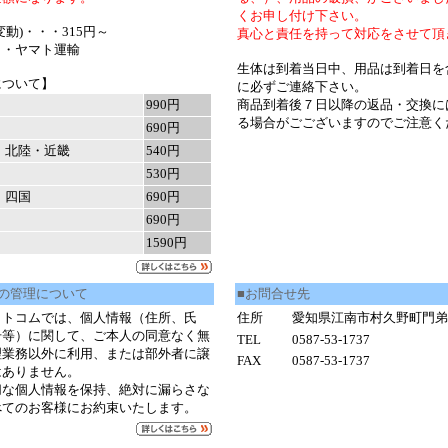
くお申し付け下さい。
動)・・・315円～
真心と責任を持って対応をさせて頂
・・ヤマト運輸
生体は到着当日中、用品は到着日を
について】
に必ずご連絡下さい。
990円
商品到着後７日以降の返品・交換に
る場合がごございますのでご注意く
690円
・北陸・近畿
540円
530円
・四国
690円
690円
1590円
の管理について
■お問合せ先
ットコムでは、個人情報（住所、氏
住所
愛知県江南市村久野町門弟山
号等）に関して、ご本人の同意なく無
TEL
0587-53-1737
理業務以外に利用、または部外者に譲
FAX
0587-53-1737
はありません。
切な個人情報を保持、絶対に漏らさな
べてのお客様にお約束いたします。