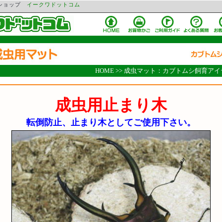
ンショップ
イークワドットコム
HOME
>>
成虫マット：カブトムシ飼育アイ
成虫用止まり木
転倒防止、止まり木としてご使用下さい。