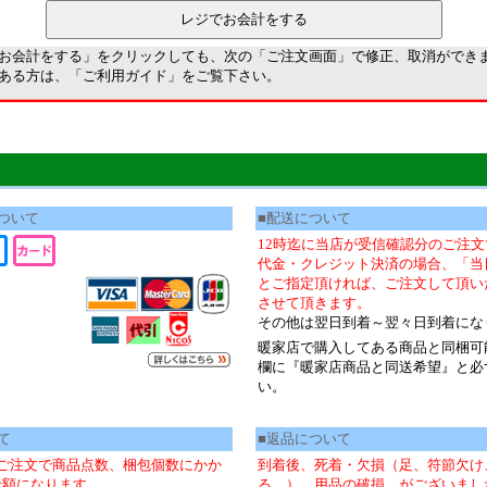
お会計をする」をクリックしても、次の「ご注文画面」で修正、取消ができ
ある方は、「
ご利用ガイド
」をご覧下さい。
ついて
■配送について
12時迄に当店が受信確認分のご注
代金・クレジット決済の場合、「当
とご指定頂ければ、ご注文して頂い
させて頂きます。
その他は翌日到着～翌々日到着にな
暖家店で購入してある商品と同梱可
欄に『暖家店商品と同送希望』と必
い。
て
■返品について
ご注文で商品点数、梱包個数にかか
到着後、死着・欠損（足、符節欠け
金額になります。
る、）、用品の破損、がございまし