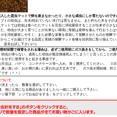
購入した昆虫マットで卵を産まなかったり、小さな成虫にしか育たないのです
ブトの幼虫は、生木(枯れていない木)では育ちません、また朽ちた木をその
虫マットでは幼虫は食べたたマットを完全に消化吸収することが出来ず小さな
また、幼虫が大きく育つことが出来ない環境に母親は産卵を進んで行おうとは
オガを消化吸収しやすく、また必要な栄養を添加して発酵させたものが発酵マ
だからこそお届けできる品質と実績の発酵マット各種を目的別に取り揃えてい
お試し下さい(^^)
上密封状態で保管をされる場合は、必ずご使用前にガス抜きをしてから、ご使
、幼虫が潜らない、成長した幼虫が瓶交換後死んでしまう！と言ったことの原
きをせずに使用すると起きる事故です。
の方法は、バケツ、コンテナケース等へ入れ、良く攪拌してください。 ３日
、臭い臭いが、おが屑の臭いに変われば大丈夫です。 ガス抜き開始後、約１
了です（＾＾）
について
品が決まったら、数量を選択して下さい。
定後、他にも気になる商品がありましたら一緒にご購入して下さい。
ページ最下部「レジでお会計をする」をクリックして下さい。