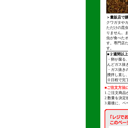
＞量販店で
クワガタやカ
ただけの昆
りません。
虫が食べた
す。専門店
す。 是非
■２週間以
・卵が腐る
んどガス抜
・ガス抜き
攪拌し直し
０日程で完
■ご注文方法
1.ご注文商
2.数量を決
3.最後に、