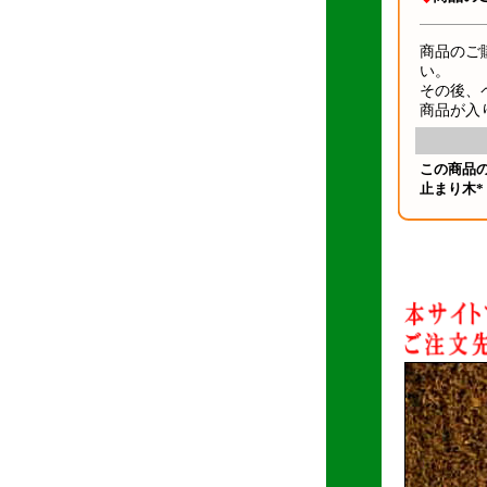
商品のご
い。
その後、
商品が入
この商品
止まり木*