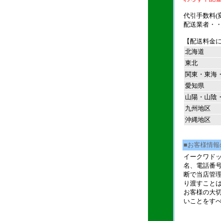
代引手数料(変
配送業者・
【配送料金
北海道
東北
関東・東海
愛知県
山陽・山陰
九州地区
沖縄地区
■お客様情報
イークワド
名、電話番
断で当店管
り渡すこと
お客様の大
いことをす