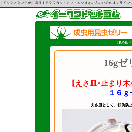
ドルクスダンケがお贈りするクワガタ・カブトムシ好きの方のためのオンライ
HOME
>
16g
【えさ皿×止まり木
１６ｇ
えさ皿として、転倒防