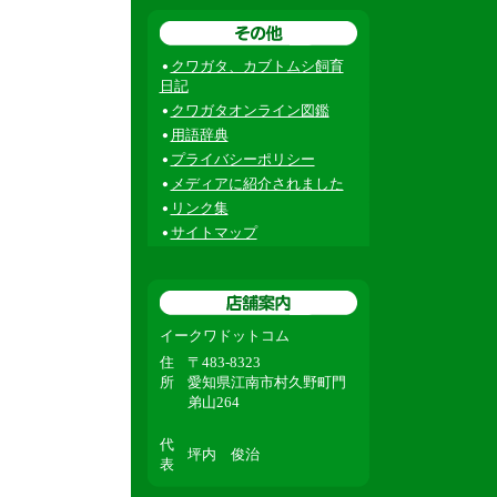
クワガタ、カブトムシ飼育
日記
クワガタオンライン図鑑
用語辞典
プライバシーポリシー
メディアに紹介されました
リンク集
サイトマップ
イークワドットコム
住
〒483-8323
所
愛知県江南市村久野町門
弟山264
代
坪内 俊治
表